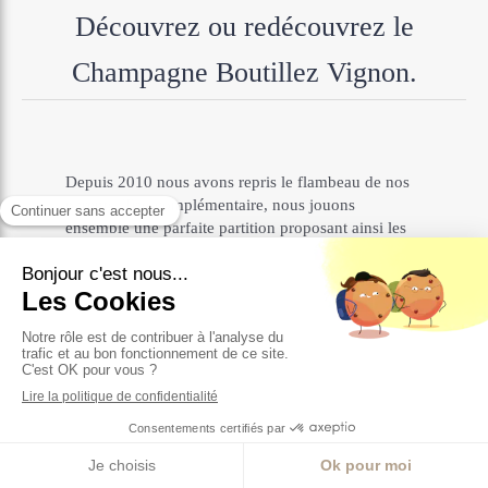
Découvrez ou redécouvrez le
Champagne Boutillez Vignon.
Depuis 2010 nous avons repris le flambeau de nos
parents. Trio complémentaire, nous jouons
ensemble une parfaite partition proposant ainsi les
plus belles versions de nos champagnes.
Vins de réserves, sélections massales ou encore
réserve perpétuelle sont un lien important entre
notre histoire passée présente et future.
2024 a représenté l'ouverture d'un nouveau chapitre
de notre histoire, le moment pour toutes les trois
d'ajouter notre touche commune à l'identité de notre
Maison.
Notre identité, Créative sister'Trio symbolise la
force de notre sororie.